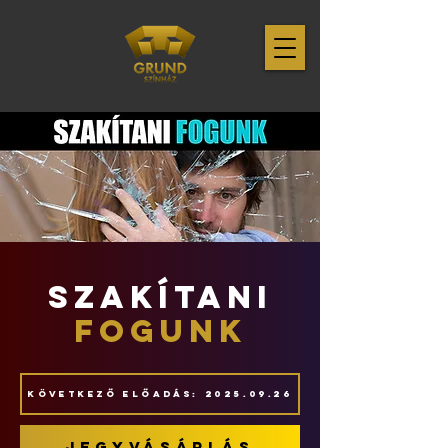
szakÍtani
fogunk
Következő előadás: 2025.09.26
jegyvásárlás