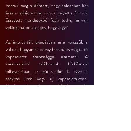
hozzuk meg a döntést, hogy holnaphoz két
évre a másik ember szavak helyett már csak
összetett mondatokból fogja tudni, mi van
velünk, ha jön a kérdés: hogy vagy?
Az improvizált előadásban arra keressük a
választ, hogyan lehet egy hosszú, évekig tartó
kapcsolatot tisztességgel eltemetni. A
karakterekkel találkozunk hétköznapi
pillanataikban, az első randin, 15 évvel a
szakítás után vagy új kapcsolataikban.
Megkeressük azokat a szokásokat, amiért
egymásba szerettek, és amik később az
őrületbe kergetik őket.
A hagyományos színházi formáktól eltérően az
előadás folyamán a közönség is
bekapcsolódhat az eseményekbe. Ez azonban
sohasem kötelező. Az improvizációs műfajhoz