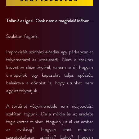
Talán ő az igazi. Csak nem a megfelelő időben…
Szakítani fogunk.
Improvizált színházi előadás egy párkapcsolat
folyamatáról és utóéletéről. Nem a szakítás
közvetlen előzményéről, hanem arról: hogyan
ünnepeljük egy kapcsolat teljes egészét,
beleértve a döntést is, hogy utunkat nem
együtt folytatjuk.
A történet végkimenetele nem meglepetés:
szakítani fogunk. De a módja és az eredete
foglalkoztat minket. Hogyan jut el két ember
az elválásig? Hogyan lehet mindezt
szeretetteljesen csinálni? Lehet? Hogyan