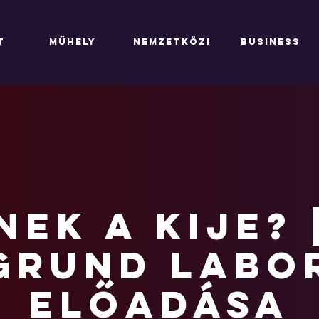
T
MŰHELY
NEMZETKÖZI
BUSINESS
nek a kije? 
Grund Labo
előadása