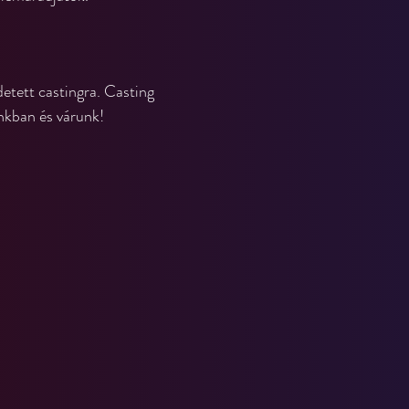
etett castingra. Casting 
nkban és várunk!