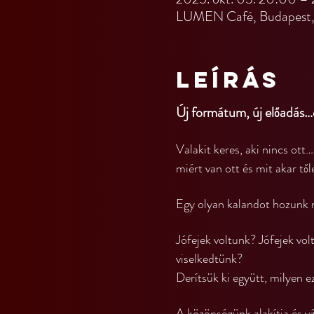
LUMEN Café, Budapest, 
Leírás
Új formátum, új előadás…é
Valakit keres, aki nincs ott…
miért van ott és mit akar tő
Egy olyan kalandot hozunk 
Jófejek voltunk? Jófejek vol
viselkedtünk?
Derítsük ki együtt, milyen ez
A közönségünk alakítja és vá