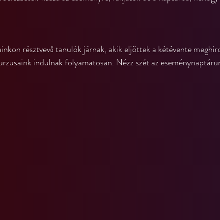
kon résztvevő tanulók járnak, akik eljöttek a kétévente meghird
urzusaink indulnak folyamatosan. Nézz szét az eseménynaptáru