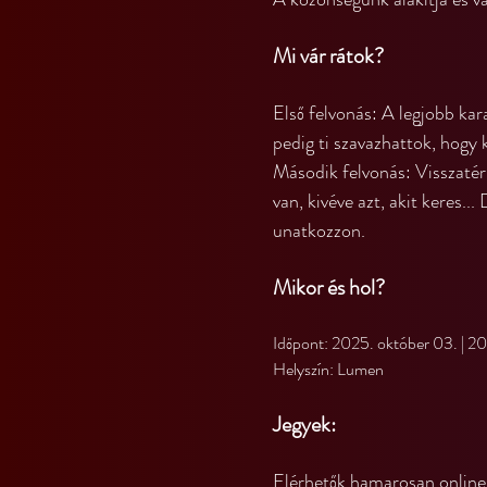
Mi vár rátok?
Első felvonás: A legjobb kar
pedig ti szavazhattok, hogy 
Második felvonás: Visszatér
van, kivéve azt, akit keres.
unatkozzon.
Mikor és hol?
Időpont: 2025. október 03. | 2
Helyszín: Lumen
Jegyek: 
Elérhetők hamarosan online.