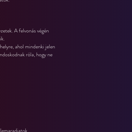
yzetek. A felvonás végén 
ik.
elyre, ahol mindenki jelen 
ondoskodnak róla, hogy ne 
 lemaradjatok.