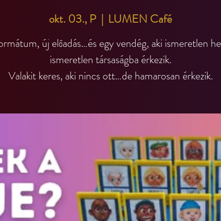
okt. 03., P
  |  
LUMEN Café
ormátum, új előadás…és egy vendég, aki ismeretlen he
ismeretlen társaságba érkezik.
Valakit keres, aki nincs ott…de hamarosan érkezik.