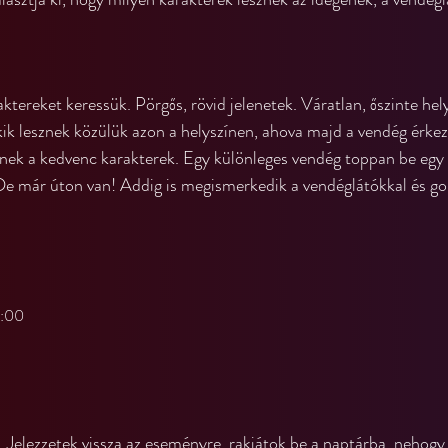
aktereket keressük. Pörgős, rövid jelenetek. Váratlan, őszinte hel
kik lesznek közülük azon a helyszínen, ahova majd a vendég érkez
nek a kedvenc karakterek. Egy különleges vendég toppan be egy h
.. De már úton van! Addig is megismerkedik a vendéglátókkal és g
0:00
 Jelezzetek vissza az eseményre, rakjátok be a naptárba, nehogy