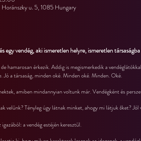
Horánszky u. 5, 1085 Hungary
s egy vendég, aki ismeretlen helyre, ismeretlen társaságba 
 de hamarosan érkezik. Addig is megismerkedik a vendéglátókkal, k
le. Jó a társaság, minden oké. Minden oké. Minden. Oké.
nektek, amiben mindannyian voltunk már. Vendégként és persze
tak velünk? Tényleg úgy látnak minket, ahogy mi látjuk őket? Jól 
 igazából: a vendég estéjén keresztül.
lasztja ki, hogy milyen karakterek lesznek az idegenek, a vendégl