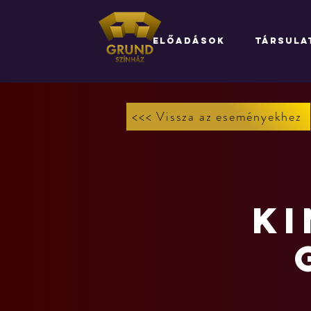
ELŐADÁSOK
TÁRSULA
<<< Vissza az eseményekhez
Ki