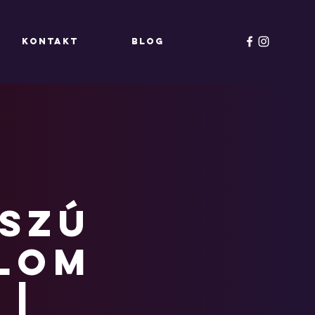
KONTAKT
Blog
sszú
alom
 |