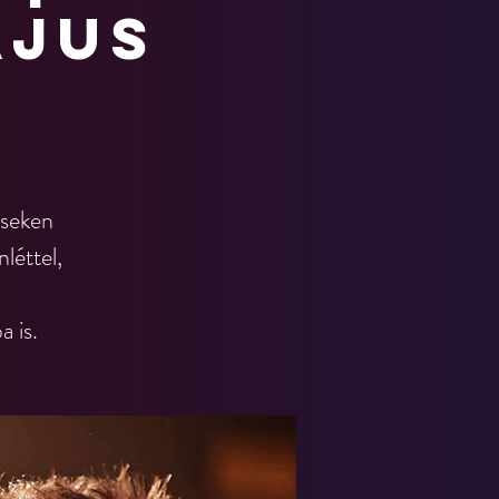
ájus
éseken
nléttel,
a is.