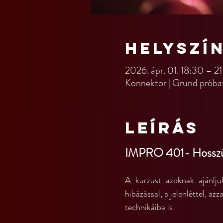
Helyszí
2026. ápr. 01. 18:30 – 2
Konnektor | Grund próba
Leírás
IMPRO 401- Hosszú
A kurzust azoknak ajánljuk
hibázással, a jelenléttel, az
technikáiba is.