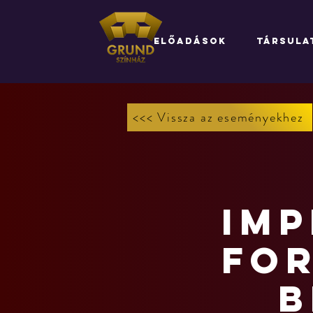
ELŐADÁSOK
TÁRSULA
<<< Vissza az eseményekhez
IMP
for
b