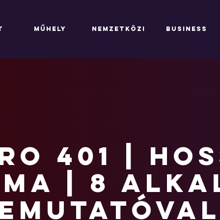
T
MŰHELY
NEMZETKÖZI
BUSINESS
RO 401 | Ho
ma | 8 alk
emutatóval