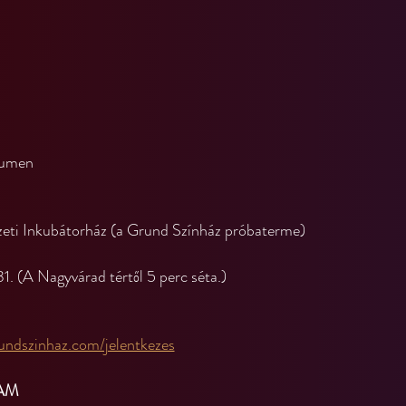
Lumen
eti Inkubátorház (a Grund Színház próbaterme)
. (A Nagyvárad tértől 5 perc séta.)
undszinhaz.com/jelentkezes
AAM