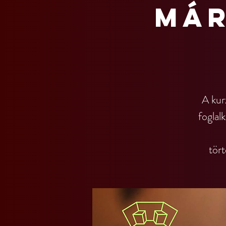
már
A kur
foglalk
tört