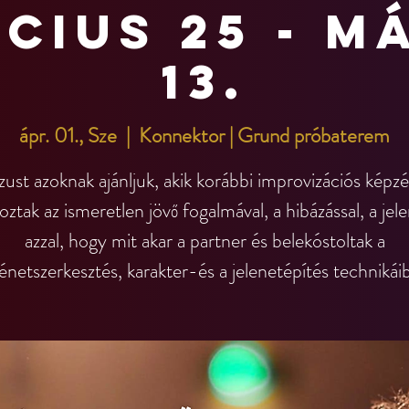
cius 25 - m
13.
ápr. 01., Sze
  |  
Konnektor | Grund próbaterem
zust azoknak ajánljuk, akik korábbi improvizációs képz
oztak az ismeretlen jövő fogalmával, a hibázással, a jele
azzal, hogy mit akar a partner és belekóstoltak a
énetszerkesztés, karakter-és a jelenetépítés technikáib