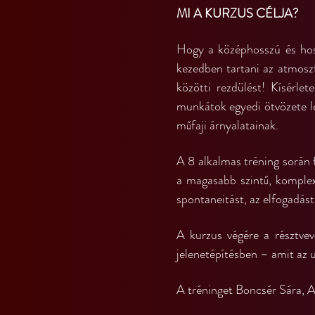
MI A KURZUS CÉLJA?
Hogy a középhosszú és hoss
kezedben tartani az atmoszf
közötti rezdülést! Kísérlet
munkátok egyedi ötvözete le
műfaji árnyalatainak.
A 8 alkalmas tréning során 
a magasabb szintű, komplex 
spontaneitást, az elfogadást
A kurzus végére a résztvev
jelenetépítésben – amit az 
A tréninget Boncsér Sára, A