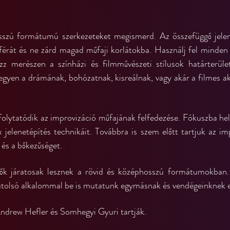
zú formátumú szerkezeteket megismerd. Az összefüggő jelene
érát és ne zárd magad műfaji korlátokba. Használj fel minden 
ezz merészen a színházi és filmművészeti stílusok határterüle
gyen a drámának, bohózatnak, kisreálnak, vagy akár a filmes ak
folytatódik az improvizáció műfajának felfedezése. Fókuszba hel
jelenetépítés technikáit. Továbbra is szem előtt tartjuk az impr
 és a bőkezűséget.
ők járatosak lesznek a rövid és középhosszú formátumokban.
utolsó alkalommal be is mutatunk egymásnak és vendégeinknek eg
ndrew Hefler és Somhegyi Gyuri tartják.