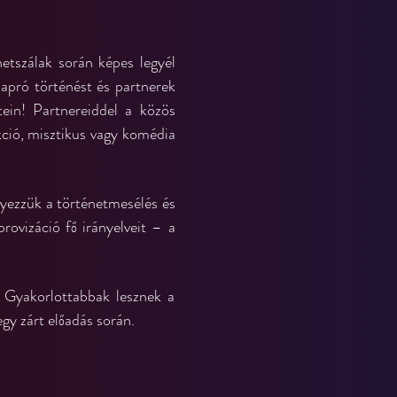
tszálak során képes legyél 
apró történést és partnerek 
tein! Partnereiddel a közös 
ció, misztikus vagy komédia 
yezzük a történetmesélés és 
ovizáció fő irányelveit – a 
 Gyakorlottabbak lesznek a 
y zárt előadás során.