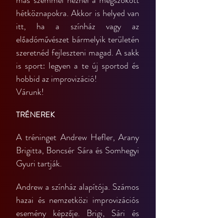
más szemmel néznél a megszokott 
hétköznapokra. Akkor is helyed van 
itt, ha a színház vagy az 
előadóművészet bármelyik területén 
szeretnéd fejleszteni magad. A sakk 
is sport: legyen a te új sportod és 
hobbid az improvizáció!
Várunk!
TRÉNEREK
A tréninget Andrew Hefler, Arany 
Brigitta, Boncsér Sára és Somhegyi 
Gyuri tartják.
Andrew a színház alapítója. Számos 
hazai és nemzetközi improvizációs 
esemény képzője. Brigi, Sári és 