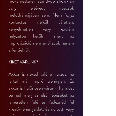
mókamesterek stand-up show-ján 
vagy eltévedt ripacsok 
melodrámájában sem. Nem fogsz 
kontextus nélkül váratlan, 
kényelmetlen vagy extrém 
helyzetbe kerülni, mert az 
improvizáció nem erről szól, hanem 
a fentiekről.
KIKET VÁRUNK?
Akkor is neked való a kurzus, ha 
jártál már impró tréningen. És 
akkor is különösen várunk, ha most 
tennéd meg az első lépéseket az 
ismeretlen felé és fedeznéd fel 
kreatív energiáidat, és nyitott, vagy 