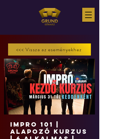
<<< Vissza az eseményekhez
IMPRO 101 |
Alapozó kurzus
| 6 alkalmas |