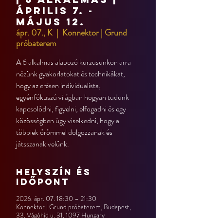
április 7. -
május 12.
ápr. 07., K
  |  
Konnektor | Grund
próbaterem
A 6 alkalmas alapozó kurzusunkon arra
nézünk gyakorlatokat és technikákat,
hogy az erősen individualista,
egyénfókuszú világban hogyan tudunk
kapcsolódni, figyelni, elfogadni és egy
közösségben úgy viselkedni, hogy a
többiek örömmel dolgozzanak és
játsszanak velünk.
Helyszín és
időpont
2026. ápr. 07. 18:30 – 21:30
Konnektor | Grund próbaterem, Budapest,
33, Vágóhíd u. 31, 1097 Hungary