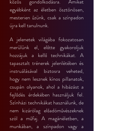
közös gondolkodásra. Amiket 
egyébként az életben ösztönösen, 
mesterien űzünk, csak a színpadon 
újra kell tanulnunk.
A jelenetek világába fokozatosan 
merülünk el, előtte gyakoroljuk 
hozzájuk a kellő technikákat. A 
tapasztalt trénerek jelenlétében és 
instruálásával biztosra veheted, 
hogy nem lesznek kínos pillanatok, 
csupán olyanok, ahol a hibázást a 
fejlődés érdekében használjuk fel. 
Színházi technikákat használunk, de 
nem kizárólag előadóművészeknek 
szól a műfaj. A magánéletben, a 
munkában, a színpadon vagy a 