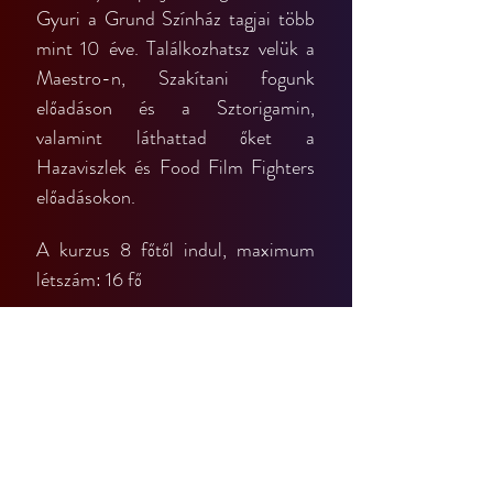
Gyuri a Grund Színház tagjai több 
mint 10 éve. Találkozhatsz velük a 
Maestro-n, Szakítani fogunk 
előadáson és a Sztorigamin, 
valamint láthattad őket a 
Hazaviszlek és Food Film Fighters 
előadásokon.
A kurzus 8 főtől indul, maximum 
létszám: 16 fő
Időpontok:
keddenként 18:30-21:30-ig
2026. április 07.
2026. április 14.