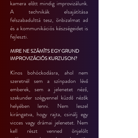
kamera előtt mindig improvizálunk. 
A technikák elsajátítása 
felszabadulttá tesz, önbizalmat ad 
és a kommunikációs készségeidet is 
fejleszti.
MIRE NE SZÁMÍTS EGY GRUND 
IMPROVIZÁCIÓS KURZUSON?
Kínos bohóckodásra, ahol nem 
szeretnél sem a színpadon lévő 
emberek, sem a jelenetet néző, 
szekunder szégyennel küzdő nézők 
helyében lenni. Nem leszel 
kirángatva, hogy rajta, csinálj egy 
vicces vagy drámai jelenetet. Nem 
kell részt venned önjelölt 