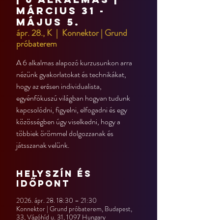
március 31 -
május 5.
ápr. 28., K
  |  
Konnektor | Grund
próbaterem
A 6 alkalmas alapozó kurzusunkon arra
nézünk gyakorlatokat és technikákat,
hogy az erősen individualista,
egyénfókuszú világban hogyan tudunk
kapcsolódni, figyelni, elfogadni és egy
közösségben úgy viselkedni, hogy a
többiek örömmel dolgozzanak és
játsszanak velünk.
Helyszín és
időpont
2026. ápr. 28. 18:30 – 21:30
Konnektor | Grund próbaterem, Budapest,
33, Vágóhíd u. 31, 1097 Hungary