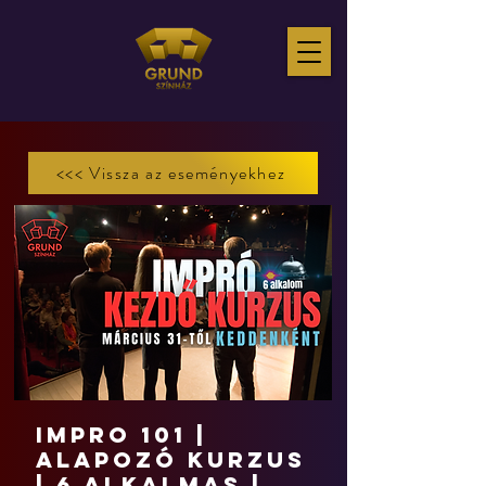
<<< Vissza az eseményekhez
IMPRO 101 |
Alapozó kurzus
| 6 alkalmas |