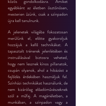
közös gondolkodásra. Amiket 
egyébként az életben ösztönösen, 
mesterien űzünk, csak a színpadon 
újra kell tanulnunk.
A jelenetek világába fokozatosan 
merülünk el, előtte gyakoroljuk 
hozzájuk a kellő technikákat. A 
tapasztalt trénerek jelenlétében és 
instruálásával biztosra veheted, 
hogy nem lesznek kínos pillanatok, 
csupán olyanok, ahol a hibázást a 
fejlődés érdekében használjuk fel. 
Színházi technikákat használunk, de 
nem kizárólag előadóművészeknek 
szól a műfaj. A magánéletben, a 
munkában, a színpadon vagy a 