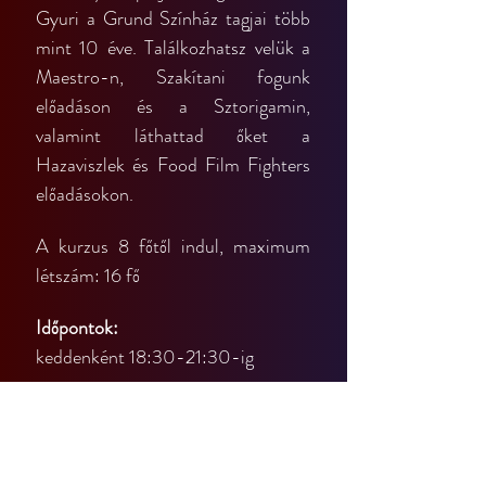
Gyuri a Grund Színház tagjai több 
mint 10 éve. Találkozhatsz velük a 
Maestro-n, Szakítani fogunk 
előadáson és a Sztorigamin, 
valamint láthattad őket a 
Hazaviszlek és Food Film Fighters 
előadásokon.
A kurzus 8 főtől indul, maximum 
létszám: 16 fő
Időpontok:
keddenként 18:30-21:30-ig
2026. március 31.
2026. április 07.