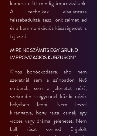
kamera előtt mindig improvizálunk. 
A technikák elsajátítása 
felszabadulttá tesz, önbizalmat ad 
és a kommunikációs készségeidet is 
fejleszti.
MIRE NE SZÁMÍTS EGY GRUND 
IMPROVIZÁCIÓS KURZUSON?
Kínos bohóckodásra, ahol nem 
szeretnél sem a színpadon lévő 
emberek, sem a jelenetet néző, 
szekunder szégyennel küzdő nézők 
helyében lenni. Nem leszel 
kirángatva, hogy rajta, csinálj egy 
vicces vagy drámai jelenetet. Nem 
kell részt venned önjelölt 