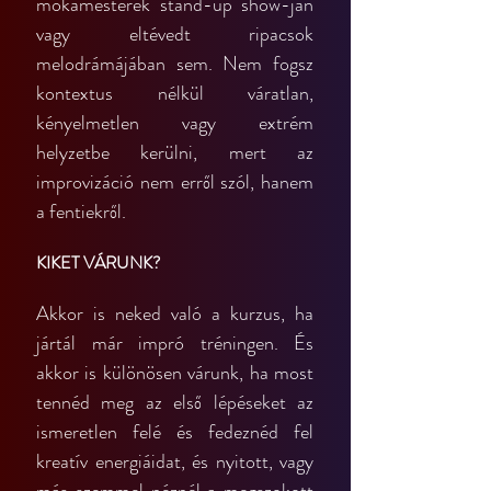
mókamesterek stand-up show-ján 
vagy eltévedt ripacsok 
melodrámájában sem. Nem fogsz 
kontextus nélkül váratlan, 
kényelmetlen vagy extrém 
helyzetbe kerülni, mert az 
improvizáció nem erről szól, hanem 
a fentiekről.
KIKET VÁRUNK?
Akkor is neked való a kurzus, ha 
jártál már impró tréningen. És 
akkor is különösen várunk, ha most 
tennéd meg az első lépéseket az 
ismeretlen felé és fedeznéd fel 
kreatív energiáidat, és nyitott, vagy 