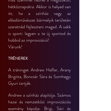
más szemmel néznél a megszokott 
hétköznapokra. Akkor is helyed van 
itt, ha a színház vagy az 
előadóművészet bármelyik területén 
szeretnéd fejleszteni magad. A sakk 
is sport: legyen a te új sportod és 
hobbid az improvizáció!
Várunk!
TRÉNEREK
A tréninget Andrew Hefler, Arany 
Brigitta, Boncsér Sára és Somhegyi 
Gyuri tartják.
Andrew a színház alapítója. Számos 
hazai és nemzetközi improvizációs 
esemény képzője. Brigi, Sári és 