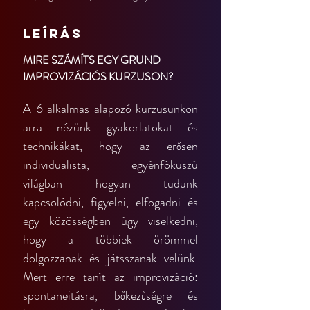
Leírás
MIRE SZÁMÍTS EGY GRUND 
IMPROVIZÁCIÓS KURZUSON?
A 6 alkalmas alapozó kurzusunkon 
arra nézünk gyakorlatokat és 
technikákat, hogy az erősen 
individualista, egyénfókuszú 
világban hogyan tudunk 
kapcsolódni, figyelni, elfogadni és 
egy közösségben úgy viselkedni, 
hogy a többiek örömmel 
dolgozzanak és játsszanak velünk. 
Mert erre tanít az improvizáció: 
spontaneitásra, bőkezűségre és 