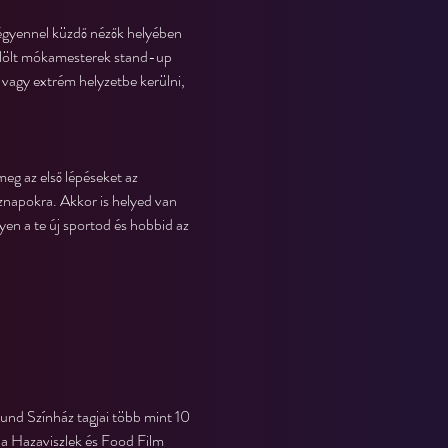
égyennel küzdő nézők helyében 
njelölt mókamesterek stand-up 
agy extrém helyzetbe kerülni, 
eg az első lépéseket az 
znapokra. Akkor is helyed van 
yen a te új sportod és hobbid az 
und Színház tagjai több mint 10 
 a Hazaviszlek és Food Film 