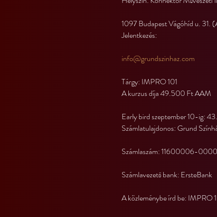
Helyszín: Konnektor Művészeti 
1097 Budapest Vágóhíd u. 31. (A
Jelentkezés:
info@grundszinhaz.com
Tárgy: IMPRO 101
A kurzus díja 49.500 Ft AAM
Early bird szeptember 10-ig: 
Számlatulajdonos: Grund Színhá
Számlaszám: 11600006-00
Számlavezető bank: ErsteBank
A közleménybe írd be: IMPRO 1