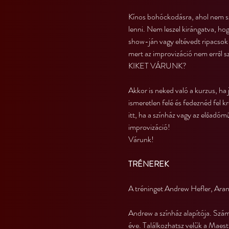
Kínos bohóckodásra, ahol nem sz
lenni. Nem leszel kirángatva, ho
show-ján vagy eltévedt ripacsok
mert az improvizáció nem erről sz
KIKET VÁRUNK?
Akkor is neked való a kurzus, ha
ismeretlen felé és fedeznéd fel 
itt, ha a színház vagy az előadóm
improvizáció!
Várunk!
TRÉNEREK
A tréninget Andrew Hefler, Arany
Andrew a színház alapítója. Szám
éve. Találkozhatsz velük a Maest