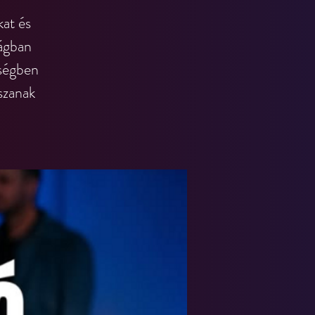
kat és
lágban
sségben
szanak