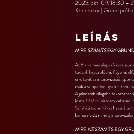
2025. okt. 09. 18:30 – 2
Konnektor | Grund próba
Leírás
MIRE 
SZÁMÍTS
 EGY GRUND
Az 5 alkalmas alapozó kurzusunko
tudunk kapcsolódni, figyelni, el
erre tanít az improvizáció: spon
csak a színpadon újra kell tanuln
A jelenetek világába fokozatosan 
instruálásával biztosra veheted, 
Színházi technikákat használunk
kamera előtt mindig improvizálunk
MIRE 
NE
 SZÁMÍTS EGY G