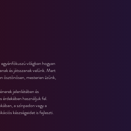
a, egyénfókuszú világban hogyan 
anak és játsszanak velünk. Mert 
en ösztönösen, mesterien űzünk, 
rénerek jelenlétében és 
és érdekében használjuk fel.
kában, a színpadon vagy a 
ciós készségeidet is fejleszti.