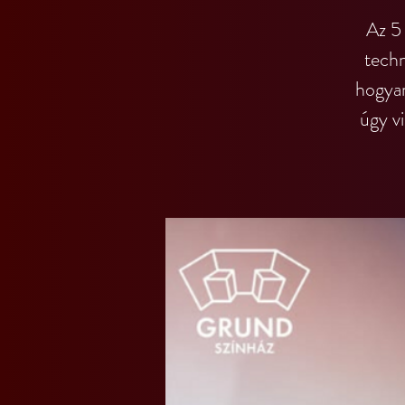
Az 5 
techn
hogyan
úgy v