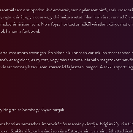
eretnél sem a színpadon lévő emberek, sem a jelenetet néző, szekunder sz
gy rajta, csinálj egy vicces vagy drámai jelenetet. Nem kell részt venned ö
 melodrámájában sem. Nem fogsz kontextus nélkül váratlan, kényelmetlen v
ól, hanem a fentiekről.
 jártál már impró tréningen. És akkor is különösen várunk, ha most tennéd m
kreatív energiáidat, és nyitott, vagy más szemmel néznél a megszokott hétkö
űvészet bármelyik területén szeretnéd fejleszteni magad. A sakk is sport: leg
 Brigitta és Somhegyi Gyuri tartják.
os hazai és nemzetközi improvizációs esemény képzője. Brigi és Gyuri a Gr
ro-n, Szakítani fogunk előadáson és a Sztorigamin, valamint láthattad őket