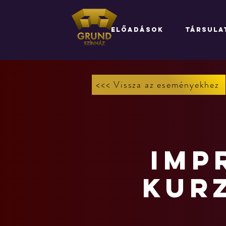
ELŐADÁSOK
TÁRSULA
<<< Vissza az eseményekhez
IMP
kurz