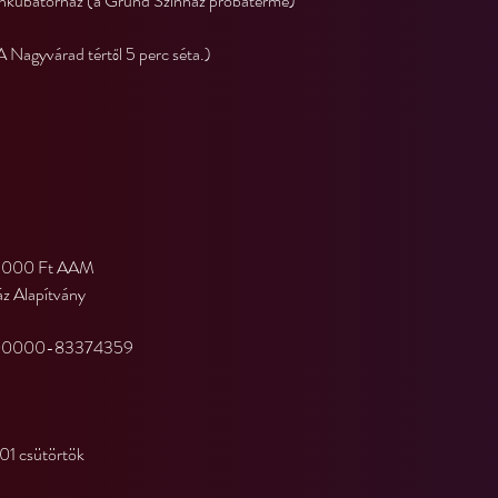
Inkubátorház (a Grund Színház próbaterme)
 Nagyvárad tértől 5 perc séta.)
43.000 Ft AAM
z Alapítvány
000000-83374359
01 csütörtök