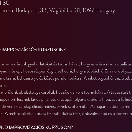
1:30
terem, Budapest, 33, Vágóhíd u. 31, 1097 Hungary
 IMPROVIZÁCIÓS KURZUSON?
n arra nézünk gyakorlatokat és technikákat, hogy az erősen individualist
fogadni és egy közösségben úgy viselkedni, hogy a többiek örömmel dolgozz
taneitásra, bőkezűségre és közös gondolkodásra. Amiket egyébként az életb
unk.
merülünk el, előtte gyakoroljuk hozzájuk a kellő technikákat. A tapasztalt t
hogy nem lesznek kínos pillanatok, csupán olyanok, ahol a hibázást a fejlőd
, de nem kizárólag előadóművészeknek szól a műfaj. A magánéletben, a mun
. A technikák elsajátítása felszabadulttá tesz, önbizalmat ad és a kommuniká
RUND IMPROVIZÁCIÓS KURZUSON?