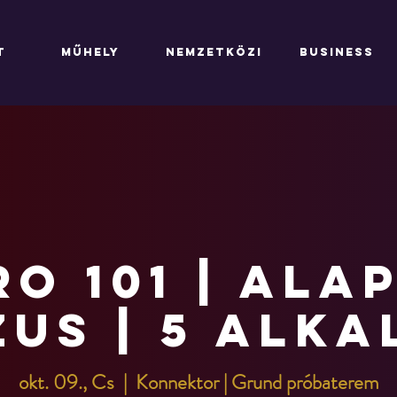
T
MŰHELY
NEMZETKÖZI
BUSINESS
RO 101 | Ala
us | 5 alk
okt. 09., Cs
  |  
Konnektor | Grund próbaterem