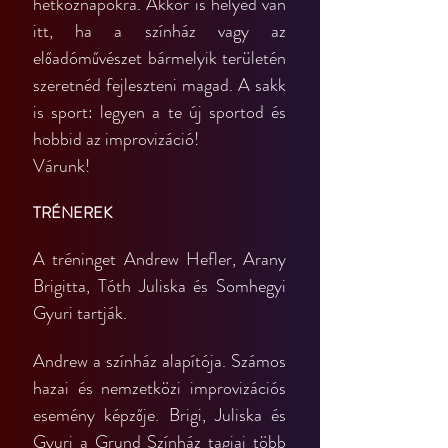
hétköznapokra. Akkor is helyed van 
itt, ha a színház vagy az 
előadóművészet bármelyik területén 
szeretnéd fejleszteni magad. A sakk 
is sport: legyen a te új sportod és 
hobbid az improvizáció!
Várunk!
TRÉNEREK
A tréninget Andrew Hefler, Arany 
Brigitta, Tóth Juliska és Somhegyi 
Gyuri tartják.
Andrew a színház alapítója. Számos 
hazai és nemzetközi improvizációs 
esemény képzője. Brigi, Juliska és 
Gyuri a Grund Színház tagjai több 