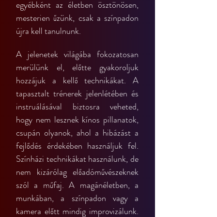
egyébként az életben ösztönösen, 
mesterien űzünk, csak a színpadon 
újra kell tanulnunk.
A jelenetek világába fokozatosan 
merülünk el, előtte gyakoroljuk 
hozzájuk a kellő technikákat. A 
tapasztalt trénerek jelenlétében és 
instruálásával biztosra veheted, 
hogy nem lesznek kínos pillanatok, 
csupán olyanok, ahol a hibázást a 
fejlődés érdekében használjuk fel. 
Színházi technikákat használunk, de 
nem kizárólag előadóművészeknek 
szól a műfaj. A magánéletben, a 
munkában, a színpadon vagy a 
kamera előtt mindig improvizálunk. 