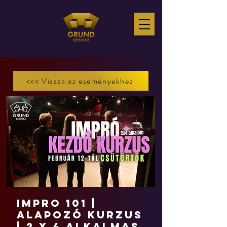
<<< Vissza az eseményekhez
IMPRO 101 |
Alapozó kurzus
| 2 x 4 alkalmas