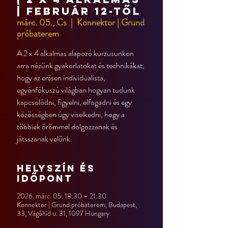
| február 12-től
márc. 05., Cs
  |  
Konnektor | Grund
próbaterem
A 2 x 4 alkalmas alapozó kurzusunkon
arra nézünk gyakorlatokat és technikákat,
hogy az erősen individualista,
egyénfókuszú világban hogyan tudunk
kapcsolódni, figyelni, elfogadni és egy
közösségben úgy viselkedni, hogy a
többiek örömmel dolgozzanak és
játsszanak velünk.
Helyszín és
időpont
2026. márc. 05. 18:30 – 21:30
Konnektor | Grund próbaterem, Budapest,
33, Vágóhíd u. 31, 1097 Hungary