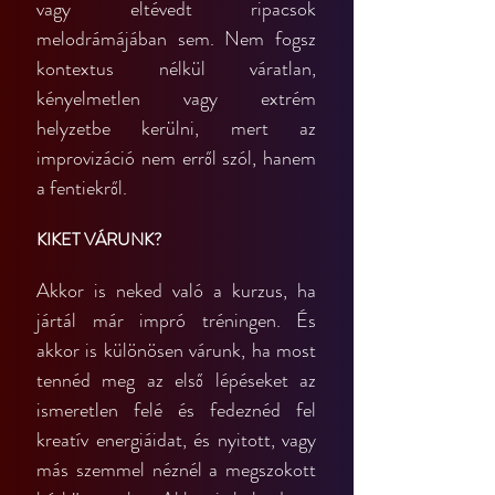
vagy eltévedt ripacsok 
melodrámájában sem. Nem fogsz 
kontextus nélkül váratlan, 
kényelmetlen vagy extrém 
helyzetbe kerülni, mert az 
improvizáció nem erről szól, hanem 
a fentiekről.
KIKET VÁRUNK?
Akkor is neked való a kurzus, ha 
jártál már impró tréningen. És 
akkor is különösen várunk, ha most 
tennéd meg az első lépéseket az 
ismeretlen felé és fedeznéd fel 
kreatív energiáidat, és nyitott, vagy 
más szemmel néznél a megszokott 