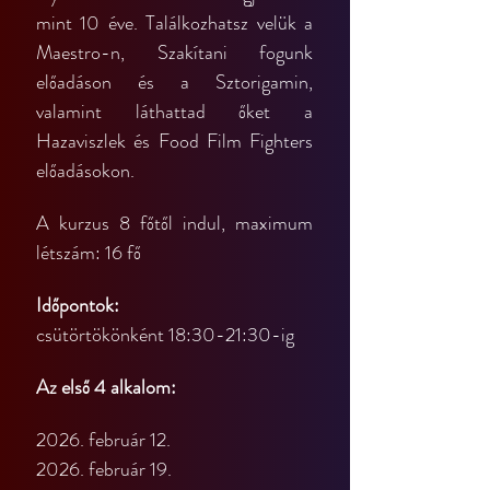
mint 10 éve. Találkozhatsz velük a 
Maestro-n, Szakítani fogunk 
előadáson és a Sztorigamin, 
valamint láthattad őket a 
Hazaviszlek és Food Film Fighters 
előadásokon.
A kurzus 8 főtől indul, maximum 
létszám: 16 fő
Időpontok:
csütörtökönként 18:30-21:30-ig
Az első 4 alkalom:
2026. február 12.
2026. február 19.