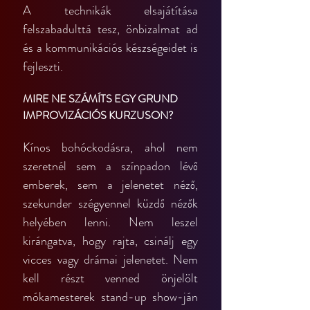
A technikák elsajátítása 
felszabadulttá tesz, önbizalmat ad 
és a kommunikációs készségeidet is 
fejleszti.
MIRE NE SZÁMÍTS EGY GRUND 
IMPROVIZÁCIÓS KURZUSON?
Kínos bohóckodásra, ahol nem 
szeretnél sem a színpadon lévő 
emberek, sem a jelenetet néző, 
szekunder szégyennel küzdő nézők 
helyében lenni. Nem leszel 
kirángatva, hogy rajta, csinálj egy 
vicces vagy drámai jelenetet. Nem 
kell részt venned önjelölt 
mókamesterek stand-up show-ján 