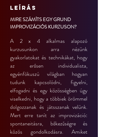
Leírás
MIRE SZÁMÍTS EGY GRUND 
IMPROVIZÁCIÓS KURZUSON?
A 2 x 4 alkalmas alapozó 
kurzusunkon arra nézünk 
gyakorlatokat és technikákat, hogy 
az erősen individualista, 
egyénfókuszú világban hogyan 
tudunk kapcsolódni, figyelni, 
elfogadni és egy közösségben úgy 
viselkedni, hogy a többiek örömmel 
dolgozzanak és játsszanak velünk. 
Mert erre tanít az improvizáció: 
spontaneitásra, bőkezűségre és 
közös gondolkodásra. Amiket 