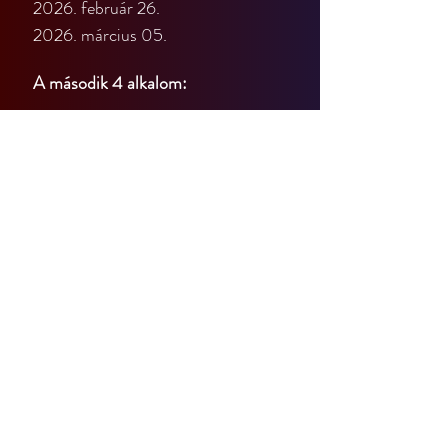
2026. február 26.
2026. március 05.
A második 4 alkalom:
2026. március 12.
2026. március 19.
2026. március 26.
2026. április 2.
(A kurzus végén nincs bemutató 
alkalom, ha az is érdekel, várunk a 
középhaladó és haladó 
programokon.)
Ha csak 4 alkalomra jelentkeztél, a 
kurzus felénél eldöntheted, hogy 
folytatni szeretnéd-e tovább.