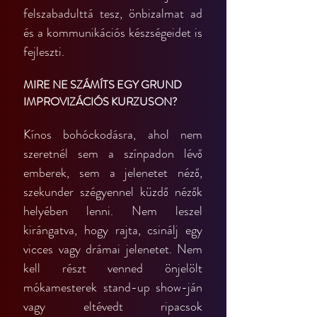
felszabadulttá tesz, önbizalmat ad 
és a kommunikációs készségeidet is 
fejleszti.
MIRE NE SZÁMÍTS EGY GRUND 
IMPROVIZÁCIÓS KURZUSON?
Kínos bohóckodásra, ahol nem 
szeretnél sem a színpadon lévő 
emberek, sem a jelenetet néző, 
szekunder szégyennel küzdő nézők 
helyében lenni. Nem leszel 
kirángatva, hogy rajta, csinálj egy 
vicces vagy drámai jelenetet. Nem 
kell részt venned önjelölt 
mókamesterek stand-up show-ján 
vagy eltévedt ripacsok 