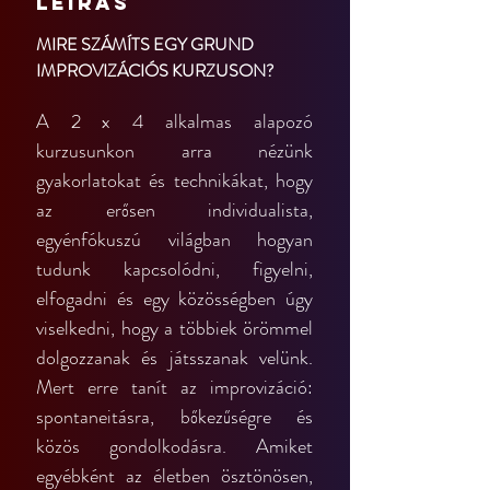
Leírás
MIRE SZÁMÍTS EGY GRUND 
IMPROVIZÁCIÓS KURZUSON?
A 2 x 4 alkalmas alapozó 
kurzusunkon arra nézünk 
gyakorlatokat és technikákat, hogy 
az erősen individualista, 
egyénfókuszú világban hogyan 
tudunk kapcsolódni, figyelni, 
elfogadni és egy közösségben úgy 
viselkedni, hogy a többiek örömmel 
dolgozzanak és játsszanak velünk. 
Mert erre tanít az improvizáció: 
spontaneitásra, bőkezűségre és 
közös gondolkodásra. Amiket 
egyébként az életben ösztönösen, 