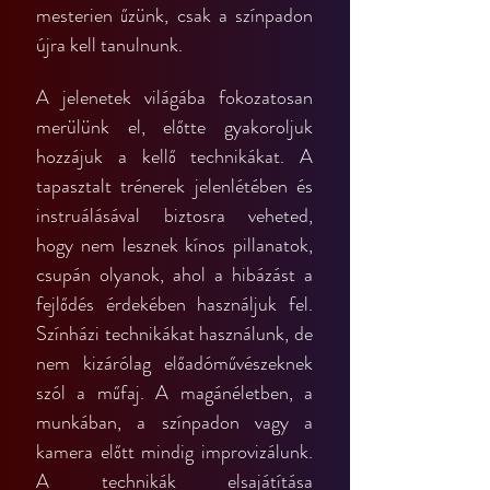
mesterien űzünk, csak a színpadon 
újra kell tanulnunk.
A jelenetek világába fokozatosan 
merülünk el, előtte gyakoroljuk 
hozzájuk a kellő technikákat. A 
tapasztalt trénerek jelenlétében és 
instruálásával biztosra veheted, 
hogy nem lesznek kínos pillanatok, 
csupán olyanok, ahol a hibázást a 
fejlődés érdekében használjuk fel. 
Színházi technikákat használunk, de 
nem kizárólag előadóművészeknek 
szól a műfaj. A magánéletben, a 
munkában, a színpadon vagy a 
kamera előtt mindig improvizálunk. 
A technikák elsajátítása 