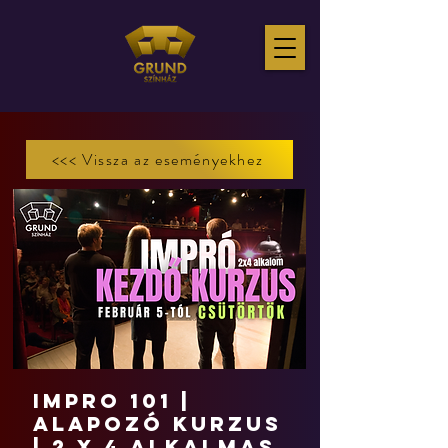
<<< Vissza az eseményekhez
IMPRO 101 |
Alapozó kurzus
| 2 x 4 alkalmas