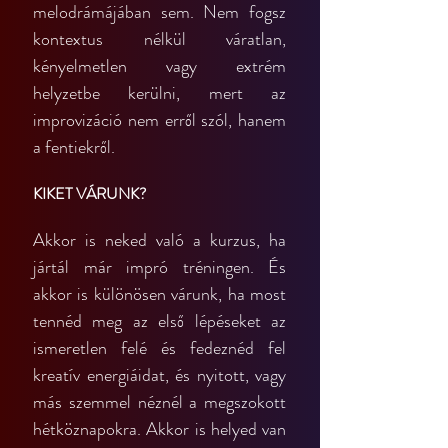
melodrámájában sem. Nem fogsz 
kontextus nélkül váratlan, 
kényelmetlen vagy extrém 
helyzetbe kerülni, mert az 
improvizáció nem erről szól, hanem 
a fentiekről.
KIKET VÁRUNK?
Akkor is neked való a kurzus, ha 
jártál már impró tréningen. És 
akkor is különösen várunk, ha most 
tennéd meg az első lépéseket az 
ismeretlen felé és fedeznéd fel 
kreatív energiáidat, és nyitott, vagy 
más szemmel néznél a megszokott 
hétköznapokra. Akkor is helyed van 