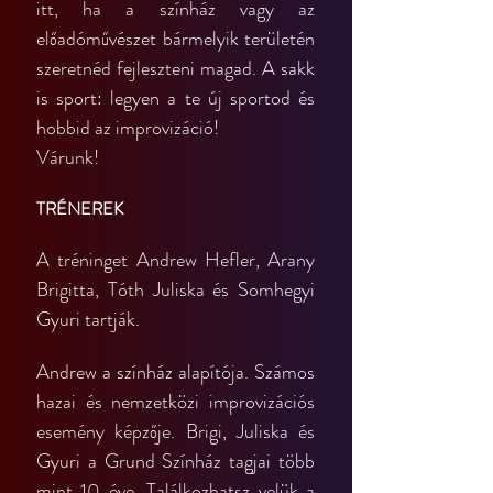
itt, ha a színház vagy az 
előadóművészet bármelyik területén 
szeretnéd fejleszteni magad. A sakk 
is sport: legyen a te új sportod és 
hobbid az improvizáció!
Várunk!
TRÉNEREK
A tréninget Andrew Hefler, Arany 
Brigitta, Tóth Juliska és Somhegyi 
Gyuri tartják.
Andrew a színház alapítója. Számos 
hazai és nemzetközi improvizációs 
esemény képzője. Brigi, Juliska és 
Gyuri a Grund Színház tagjai több 
mint 10 éve. Találkozhatsz velük a 