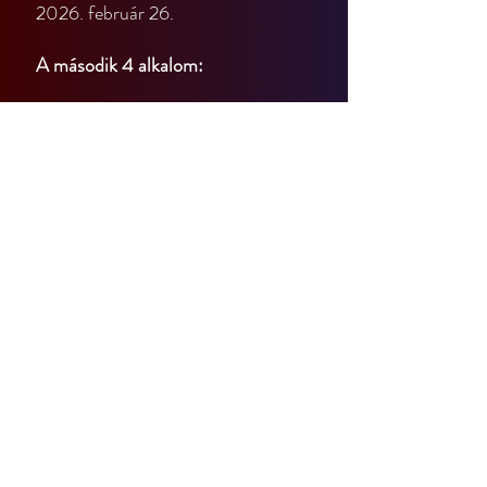
2026. február 26.
A második 4 alkalom:
2026. március 05.
2026. március 12.
2026. március 19.
2026. március 26.
(A kurzus végén nincs bemutató 
alkalom, ha az is érdekel, várunk a 
középhaladó és haladó 
programokon.)
Ha csak 4 alkalomra jelentkeztél, a 
kurzus felénél eldöntheted, hogy 
folytatni szeretnéd-e tovább.