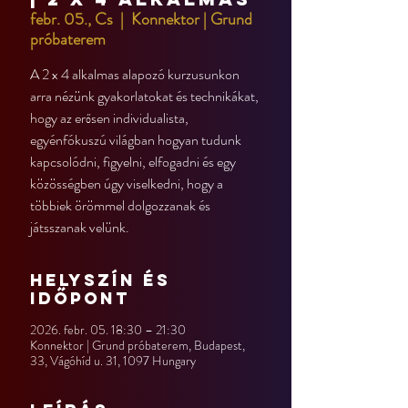
febr. 05., Cs
  |  
Konnektor | Grund
próbaterem
A 2 x 4 alkalmas alapozó kurzusunkon
arra nézünk gyakorlatokat és technikákat,
hogy az erősen individualista,
egyénfókuszú világban hogyan tudunk
kapcsolódni, figyelni, elfogadni és egy
közösségben úgy viselkedni, hogy a
többiek örömmel dolgozzanak és
játsszanak velünk.
Helyszín és
időpont
2026. febr. 05. 18:30 – 21:30
Konnektor | Grund próbaterem, Budapest,
33, Vágóhíd u. 31, 1097 Hungary