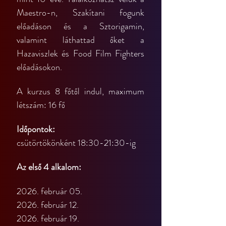
Maestro-n, Szakítani fogunk 
előadáson és a Sztorigamin, 
valamint láthattad őket a 
Hazaviszlek és Food Film Fighters 
előadásokon.
A kurzus 8 főtől indul, maximum 
létszám: 16 fő
Időpontok:
csütörtökönként 18:30-21:30-ig
Az első 4 alkalom:
2026. február 05.
2026. február 12.
2026. február 19.