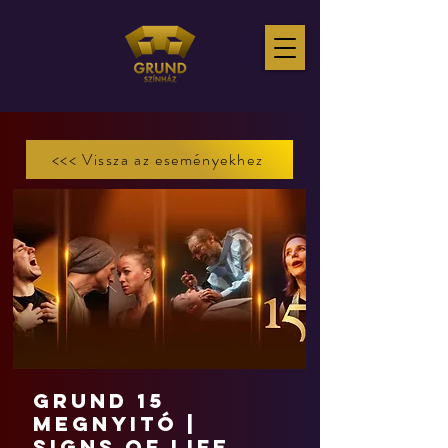
<<< Vissza az eseményekhez
GRUND 15
megnyitó |
Signs of Life