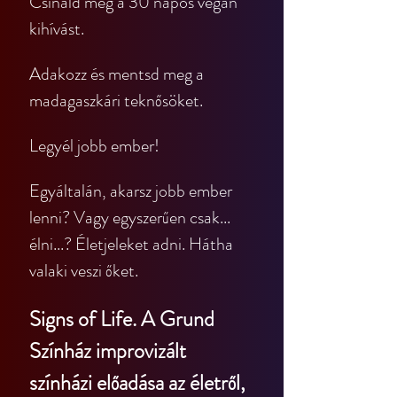
Csináld meg a 30 napos vegán 
kihívást.
Adakozz és mentsd meg a 
madagaszkári teknősöket.
Legyél jobb ember!
Egyáltalán, akarsz jobb ember 
lenni? Vagy egyszerűen csak... 
élni...? Életjeleket adni. Hátha 
valaki veszi őket.
Signs of Life. A Grund 
Színház improvizált 
színházi előadása az életről, 