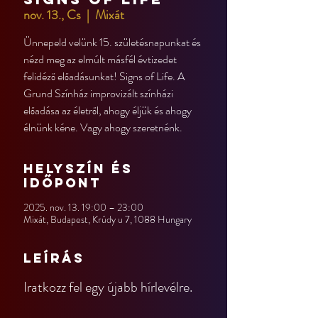
nov. 13., Cs
  |  
Mixát
Ünnepeld velünk 15. születésnapunkat és
nézd meg az elmúlt másfél évtizedet
felidéző előadásunkat! Signs of Life. A
Grund Színház improvizált színházi
előadása az életről, ahogy éljük és ahogy
élnünk kéne. Vagy ahogy szeretnénk.
Helyszín és
időpont
2025. nov. 13. 19:00 – 23:00
Mixát, Budapest, Krúdy u 7, 1088 Hungary
Leírás
Iratkozz fel egy újabb hírlevélre.