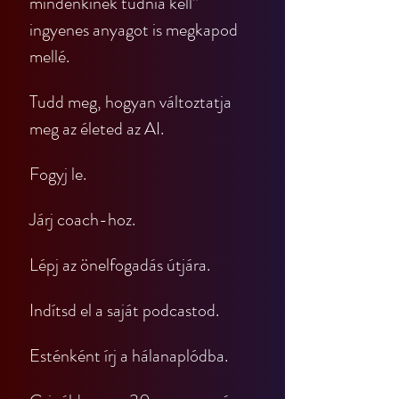
mindenkinek tudnia kell” 
ingyenes anyagot is megkapod 
mellé.
Tudd meg, hogyan változtatja 
meg az életed az AI.
Fogyj le.
Járj coach-hoz.
Lépj az önelfogadás útjára.
Indítsd el a saját podcastod.
Esténként írj a hálanaplódba.