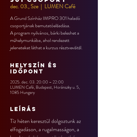
dec. 03., Sze
  |  
LUMEN Café
A Grund Színház IMPRO 301 haladó
csoportjának bemutatóelőadása.
A program nyilvános, bárki beleshet a
műhelymunkába, ahol rendezett
jeleneteket láthat a kurzus résztvevőitől.
Helyszín és
időpont
2025. dec. 03. 20:00 – 22:00
LUMEN Café, Budapest, Horánszky u. 5,
1085 Hungary
Leírás
Tíz héten keresztül dolgoztunk az 
elfogadáson, a rugalmasságon, a 