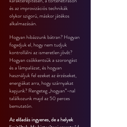
karakterépítésen, a történetíráson 
és az improvizációs technikák 
olykor szigorú, máskor játékos 
alkalmazásán.
Hogyan hibázzunk bátran? Hogyan 
fogadjuk el, hogy nem tudjuk 
kontrollálni az ismeretlen jövőt? 
Hogyan csökkentsük a szorongást 
és a lámpalázat, és hogyan 
használjuk fel ezeket az érzéseket, 
energiákat arra, hogy szárnyakat 
kapjunk? Rengeteg „hogyan”-nal 
találkozunk majd az 50 perces 
bemutatón.
Az előadás ingyenes, de a helyek 