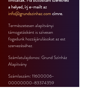
limitáltak. Ha biztosítani szeretnéd 
a helyed, írj e-mailt az 
info@grundszinhaz.com
 címre.
Természetesen alapítványi 
támogatásként is szívesen 
fogadunk hozzájárulásokat az est 
szervezéséhez.
Számlatulajdonos: Grund Színház 
Alapítvány
Számlaszám: 11600006-
00000000-83374359
Számlavezető bank: ErsteBank
A közleménybe írd be: alapítványi 