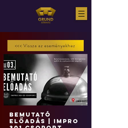
<<< Vissza az eseményekhez
Bemutató
előadás | Impro
301 csoport